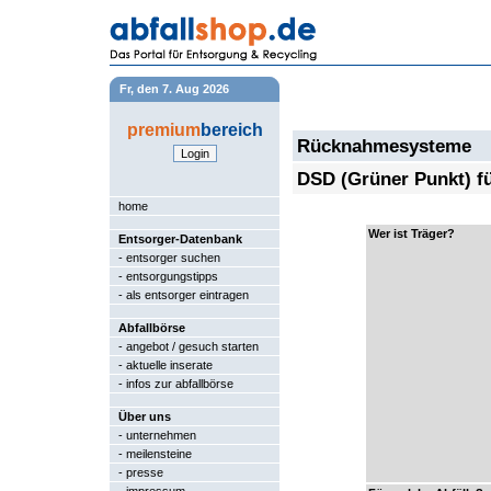
Fr, den 7. Aug 2026
premium
bereich
Rücknahmesysteme
DSD (Grüner Punkt) f
home
Wer ist Träger?
Entsorger-Datenbank
-
entsorger suchen
-
entsorgungstipps
-
als entsorger eintragen
Abfallbörse
-
angebot / gesuch starten
-
aktuelle inserate
-
infos zur abfallbörse
Über uns
-
unternehmen
-
meilensteine
-
presse