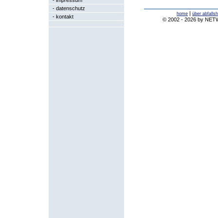
-
impressum
-
datenschutz
|
home
über abfalls
-
kontakt
© 2002 - 2026 by NE