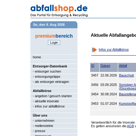
So, den 9. Aug 2026
Aktuelle Abfallangeb
premium
bereich
Infos zur Abfallbörse
home
ID
Datum
Abfall
Entsorger-Datenbank
-
entsorger suchen
3457
22.06.2026
Bauschutt
-
entsorgungstipps
-
als entsorger eintragen
3456
03.09.2025
Sonstiger Ab
(Einzelspezi
Abfallbörse
3454
30.08.2024
Baustellena
-
angebot / gesuch starten
-
aktuelle inserate
3453
01.07.2024
Kunststoffa
-
infos zur abfallbörse
Über uns
-
unternehmen
Verantwortlich für die Inserate
-
meilensteine
Es gelten ansonsten die
AGB
v
-
presse