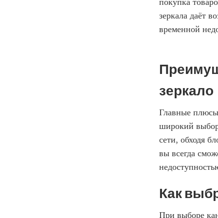
покупка товаро
зеркала даёт во
временной нед
Преимуще
зеркало
Главные плюсы
широкий выбор.
сети, обходя б
вы всегда смож
недоступностью
Как выбр
При выборе кан