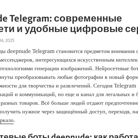
e Telegram: современные
ети и удобные цифровые с
14, 2025
ды deepnude Telegram становится предметом внимания с
мессенджеров, интересующихся искусственным интеллект
технологиями генерации изображений. Нейросетевые бот
инуты преобразовывать любые фотографии в новый форма
ности для творчества и развлечений. Сегодня Telegram н
аций и коммуникаций, но еще и канал для легальных и б
разных товаров. Всё больше людей отдают предпочтение 
олучить нужное через защищённый доступ, переходя, на
еркало
. ​
евые боты deepnude: как работа