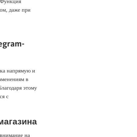
 Функция 
ом, даже при 
egram-
ка напрямую и 
менениям в 
лагодаря этому 
я с 
-магазина
внимание на 