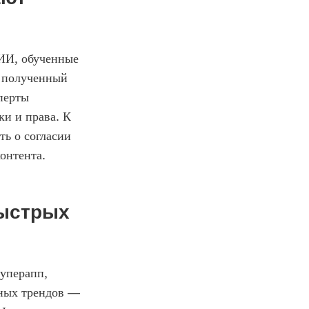
ИИ, обученные 
 полученный 
перты 
 и права. К 
ь о согласии 
онтента.
ыстрых 
уперапп, 
ных трендов — 