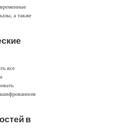
овременные 
азы, а также 
ские 
ь все 
 
овать 
ашифрованном 
стей в 