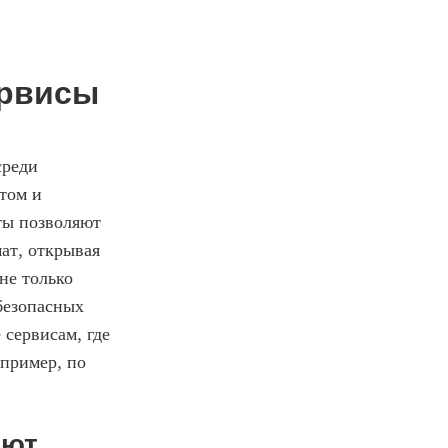
ервисы
реди 
ом и 
ы позволяют 
т, открывая 
е только 
езопасных 
сервисам, где 
пример, по 
ют 