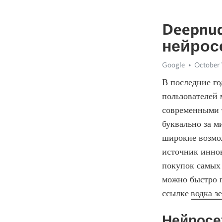
Deepnud
нейрос
Google
October 
В последние го
пользователей 
современными 
буквально за м
широкие возмож
источник иннов
покупок самых 
можно быстро п
ссылке 
водка з
Нейросет