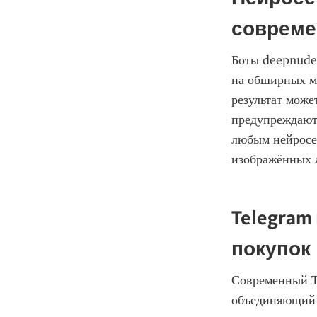
совреме
Боты deepnude 
на обширных ма
результат може
предупреждают:
любым нейросет
изображённых л
Telegram
покупок
Современный Te
объединяющий 