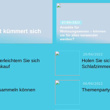
07/09/2022
Anwälte für
 kümmert sich
Wohnungswesen – können
sie für alles verwendet
werden?
20/06/2022
erleichtern Sie sich
Holen Sie sic
nkauf
Schlafzimme
06/06/2022
e sammeln können
Themenparty 