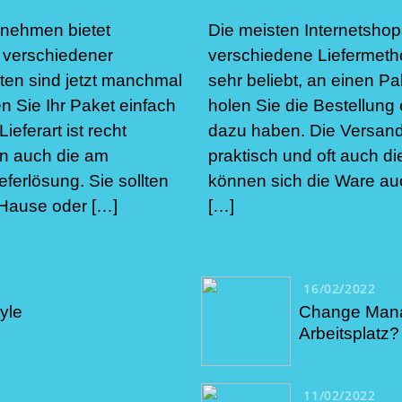
rnehmen bietet
Die meisten Internetshop
 verschiedener
verschiedene Liefermeth
ten sind jetzt manchmal
sehr beliebt, an einen 
n Sie Ihr Paket einfach
holen Sie die Bestellung
ieferart ist recht
dazu haben. Die Versanda
en auch die am
praktisch und oft auch di
ferlösung. Sie sollten
können sich die Ware au
Hause oder […]
[…]
16/02/2022
yle
Change Manag
Arbeitsplatz?
11/02/2022