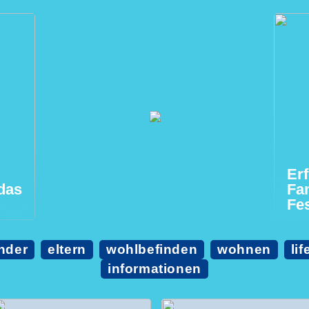
Erf
 das
Fam
Fe
nder
eltern
wohlbefinden
wohnen
lif
informationen