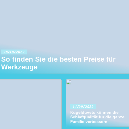
28/10/2022
So finden Sie die besten Preise für
Werkzeuge
11/09/2022
Kugelduvets können die
Schlafqualität für die ganze
Familie verbessern