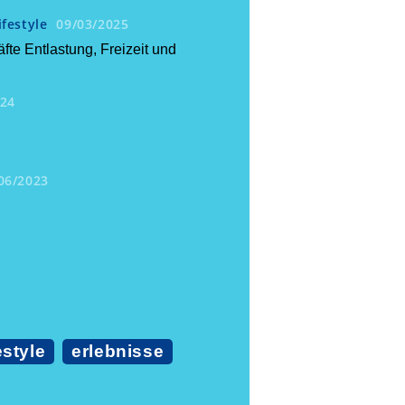
ifestyle
09/03/2025
te Entlastung, Freizeit und
024
06/2023
estyle
erlebnisse