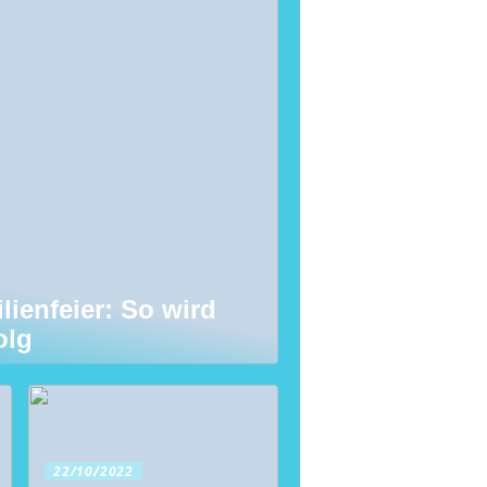
lienfeier: So wird
olg
22/10/2022