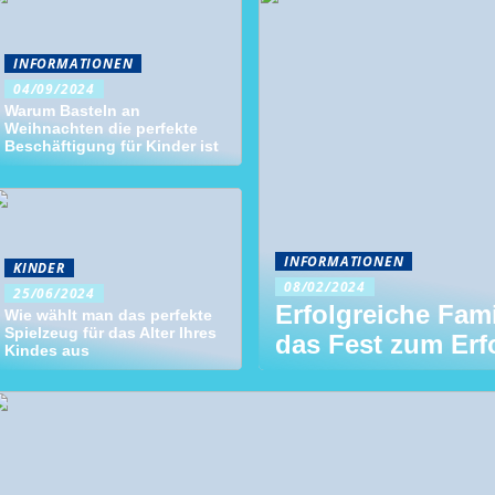
INFORMATIONEN
04/09/2024
Warum Basteln an
Weihnachten die perfekte
Beschäftigung für Kinder ist
INFORMATIONEN
KINDER
08/02/2024
25/06/2024
Erfolgreiche Fami
Wie wählt man das perfekte
Spielzeug für das Alter Ihres
das Fest zum Erf
Kindes aus