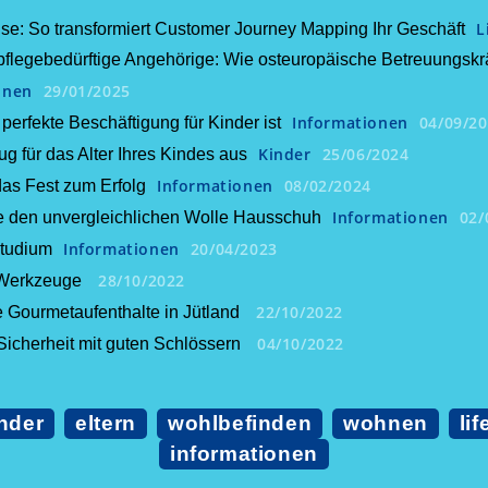
L
ise: So transformiert Customer Journey Mapping Ihr Geschäft
flegebedürftige Angehörige: Wie osteuropäische Betreuungskräf
onen
29/01/2025
Informationen
04/09/2
erfekte Beschäftigung für Kinder ist
Kinder
25/06/2024
g für das Alter Ihres Kindes aus
Informationen
08/02/2024
das Fest zum Erfolg
Informationen
02/
ie den unvergleichlichen Wolle Hausschuh
Informationen
20/04/2023
Studium
28/10/2022
r Werkzeuge
22/10/2022
e Gourmetaufenthalte in Jütland
04/10/2022
 Sicherheit mit guten Schlössern
nder
eltern
wohlbefinden
wohnen
lif
informationen