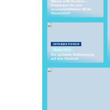
Wärme trifft Komfort –
Entdecken Sie den
unvergleichlichen Wolle
Hausschuh
INFORMATIONEN
20/04/2023
Die optimale Vorbereitung
auf das Studium