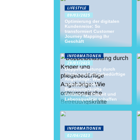
LIFESTYLE
09/03/2025
Optimierung der digitalen
Kundenreise: So
transformiert Customer
Journey Mapping Ihr
Geschäft
INFORMATIONEN
29/01/2025
Doppelbelastung durch
Kinder und pflegebedürftige
Angehörige: Wie
osteuropäische
Betreuungskräfte
Entlastung, Freizeit und
Lebensqualität schaffen
INFORMATIONEN
02/06/2023