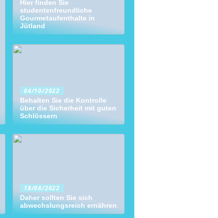
Hier finden Sie
studentenfreundliche
Gourmetaufenthalte in
Jütland
04/10/2022
Behalten Sie die Kontrolle
über die Sicherheit mit guten
Schlössern
18/08/2022
Daher sollten Sie sich
abwechslungsreich ernähren