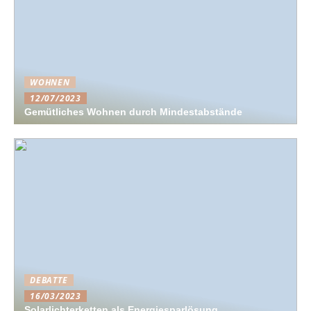
WOHNEN
12/07/2023
Gemütliches Wohnen durch Mindestabstände
DEBATTE
16/03/2023
Solarlichterketten als Energiesparlösung