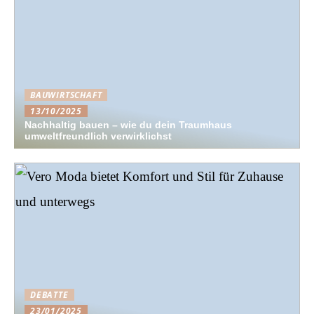
BAUWIRTSCHAFT
13/10/2025
Nachhaltig bauen – wie du dein Traumhaus
umweltfreundlich verwirklichst
DEBATTE
23/01/2025