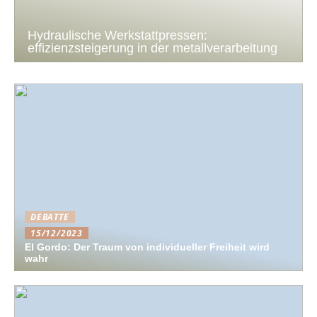
Hydraulische Werkstattpressen:
effizienzsteigerung in der metallverarbeitung
DEBATTE
15/12/2023
El Gordo: Der Traum von individueller Freiheit wird
wahr